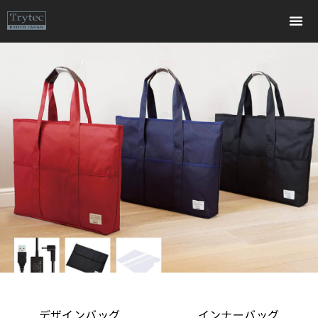
内
容
を
ス
キ
ッ
プ
デザインバッグ
インナーバッグ