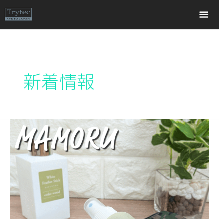
内
容
を
ス
キ
新着情報
ッ
プ
話
題
の
ナ
チ
ュ
ラ