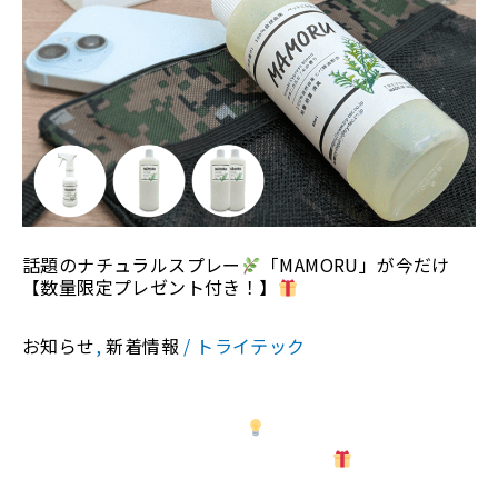
ル
ス
プ
レ
ー
「MAMORU」
が
今
話題のナチュラルスプレー
「MAMORU」が今だけ
だ
【数量限定プレゼント付き！】
け
お知らせ
,
新着情報
/
トライテック
【数
量
話題のナチュラルスプレー「MAMORU」が今だけ【数
限
量限定プレゼント付き！】
持ち運びに便利な80㎖ス
定
プレーが、購入者全員に付いてきます
バッグにすっ
プ
ぽり入るサイズで、外出先・車内・マスク・手すりな