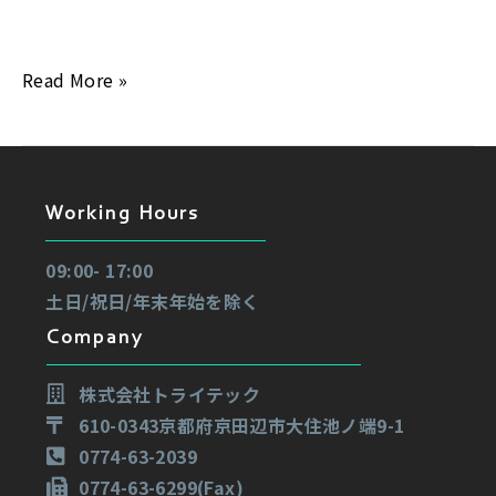
レ
ど、どこでもサッと […]
ゼ
ン
Read More »
ト
付
き！】
Working Hours
09:00- 17:00
土日/祝日/年末年始を除く
Company
株式会社トライテック
610-0343京都府京田辺市大住池ノ端9-1
0774-63-2039
0774-63-6299(Fax)