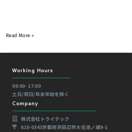
化して登場。基本的な仕様はトレビュアーを基にして、
より長く、より便利に使えるように機能を追加してパ
ワーアップ。 一番 […]
Read More »
Working Hours
09:00- 17:00
土日/祝日/年末年始を除く
Company
株式会社トライテック
610-0343京都府京田辺市大住池ノ端9-1