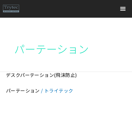
内
容
を
ス
キ
パーテーション
ッ
プ
デスクパーテーション(飛沫防止)
デ
ス
パーテーション
/
トライテック
ク
パ
飛沫を防ぐアクリルパテーション 特徴 バリエーション
ー
仕様 ストア 005-001 透明Aタイプ 窓なし 005-002 透明
テ
Bタイプ 商品受渡し窓有 005-003 透明Cタイプ 書類受
ー
渡し窓有 005-004 透明D […]