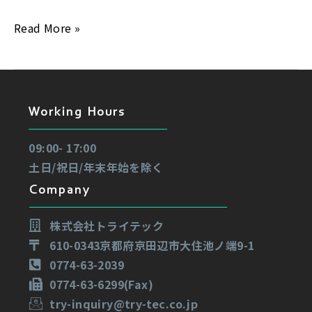
シ
ョ
Read More »
ン
(飛
沫
防
Working Hours
止)
09:00- 17:00
土日/祝日/年末年始を除く
Company
株式会社トライテック
610-0343京都府京田辺市大住池ノ端9-1
0774-63-2039
0774-63-6299(Fax)
try-inquiry@try-tec.co.jp